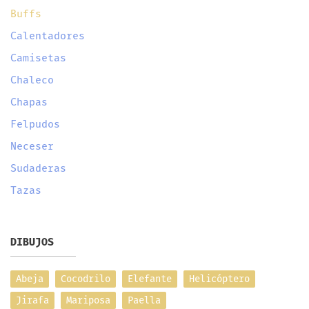
Buffs
Calentadores
Camisetas
Chaleco
Chapas
Felpudos
Neceser
Sudaderas
Tazas
DIBUJOS
Abeja
Cocodrilo
Elefante
Helicóptero
Jirafa
Mariposa
Paella